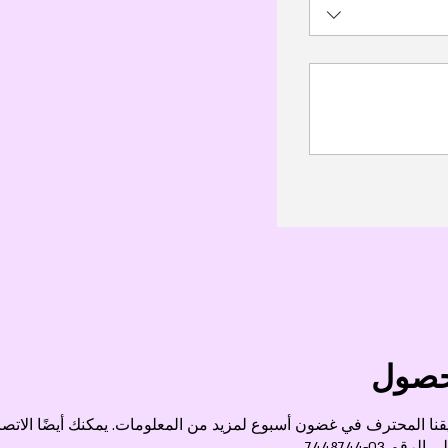
حصول
ا المحترف في غضون أسبوع لمزيد من المعلومات. يمكنك أيضًا الاتصال ب
م 03-7448744