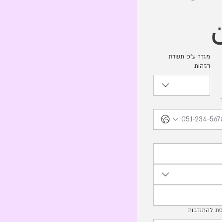
מגדר ע"פ תעודת
הזהות
פת להתנדבות