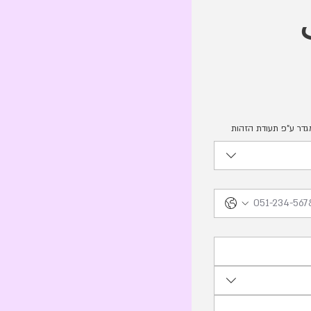
في أقرب وقت 
גדר ע"פ תעודת הזהות