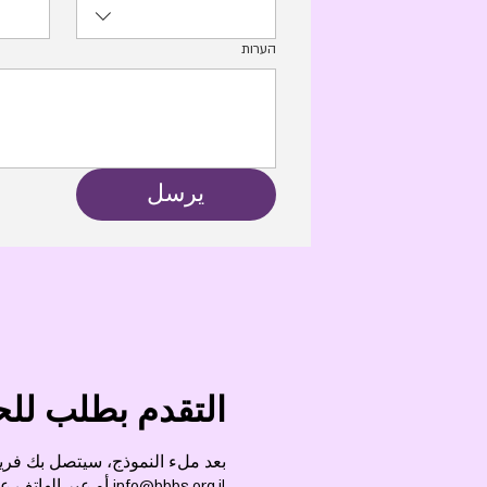
הערות
يرسل
التقدم بطلب لل
بعد ملء النموذج، سيتصل بك فريقن
info@bbbs.org.il
أو عبر الهاتف على الرق