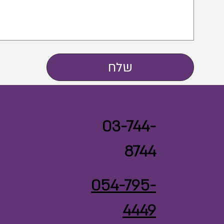
שלח
03-744-
8744
054-795-
4449