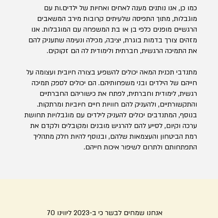
כמו כן, אנו נותנים מענה לאחים ואחיות של ילדים.ות עם
מוגבלות, מתוך התפיסה שלעיתים קרובות מירב המשאבים
הרגשיים מופנים כלפי בן או בת המשפחה עם המוגבלות. אנו
מזהים צורך בדמות בוגרת, יציבה, מכילה ונעימה שתעניק להם
את התמיכה הרגשית, חברתית ולימודית לה הם זקוקים.
מתנדבי תכנית המאה יכולים להשפיע בצורה חיובית ועצומה על
חייהם של הילדים ובני משפחותיהם. הם יכולים לספק תמיכה
רגשית, לימודית וחברתית, לפתח את כישוריהם החברתיים
והתקשורתיים, ולהעניק להם חוויות חיים חיוביות ומרתקות.
בנוסף, המתנדבים יכולים להעניק לילדים עם מוגבלויות תחושת
ערכה וקיום, לסייע להם להרגיש מובנים ומקובלים ולקדם את
רמת הביטחון והעצמאות שלהם, ובנוסף להיות חלק מתהליך
התפתחותם ולתרום לשיפור איכות חייהם.
אנחנו שמחים לבשר כי ב-2023 ליווינו 70