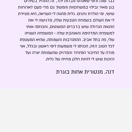
כבר שנה וחצי שאנחנו מבלות יחד, זה התחיל בטיולים
בגן מאיר ובילוי במשחקיות והמשיך גם מדי פעם לארוחות
שישי, ימי הולדת וחגים. גלית מהווה לי השראה, היא מציירת
לי את העולם בשמחה הטבעית שלה, מדגישה לי את
ההנאה הגדולה שיש בדברים הפשוטים, והכניסה אותי
למשפחה המדהימה והאוהבת שלה - המשפחה השנייה
שלי, פה בתל אביב. ההתנדבות והעמותה, שהיא המעטפת
לכל הטוב הזה, הכניסו לי משמעות לימי ראשון ובכלל, אני
מודה על החיבור המיוחד והמדויק שהעמותה יצרה ועל
הזכות שיש לי להיות חלק מחייה של גלית.
דנה. מנטורית אחות בוגרת