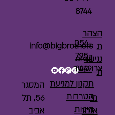
8744
הצהר
054-
info@bigbrothers
ת
795-
.org.il
נגישו
צרו קשר
4449
ת
תקנון למניעת
המסגר
הטרדות
מי
56, תל
מיניות
אנחנ
אביב