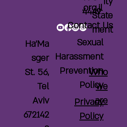
ity
.org.il
4449
State
Contact Us
ment
Sexual
Ha'Ma
Harassment
sger
Prevention
Who
St. 56,
Policy
we
Tel
are
Aviv
Privacy
672142
Policy