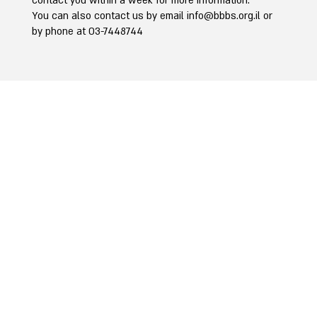
contact you within a week for more information.
You can also contact us by email
info@bbbs.org.il
or
by phone at 03-7448744